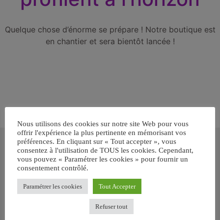
Quelque chose d’énorme se prépare ! Notre boutique est
en chantier et sera bientôt lancée !
Nous utilisons des cookies sur notre site Web pour vous
offrir l'expérience la plus pertinente en mémorisant vos
Inscrivez-vous gratuitement pour
préférences. En cliquant sur « Tout accepter », vous
recevoir votre guide BARF gratuit !
consentez à l'utilisation de TOUS les cookies. Cependant,
vous pouvez « Paramétrer les cookies » pour fournir un
consentement contrôlé.
Vous voulez savoir comment bien nourrir votre chien ou chat
avec le BARF ? Inscrivez-vous pour recevoir
notre GUIDE
Paramétrer les cookies
Tout Accepter
GRATUIT SUR LE BARF EN PDF immédiatement
.
Refuser tout