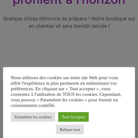
Quelque chose d’énorme se prépare ! Notre boutique est
en chantier et sera bientôt lancée !
Nous utilisons des cookies sur notre site Web pour vous
offrir l'expérience la plus pertinente en mémorisant vos
Inscrivez-vous gratuitement pour
préférences. En cliquant sur « Tout accepter », vous
recevoir votre guide BARF gratuit !
consentez à l'utilisation de TOUS les cookies. Cependant,
vous pouvez « Paramétrer les cookies » pour fournir un
consentement contrôlé.
Vous voulez savoir comment bien nourrir votre chien ou chat
avec le BARF ? Inscrivez-vous pour recevoir
notre GUIDE
Paramétrer les cookies
Tout Accepter
GRATUIT SUR LE BARF EN PDF immédiatement
.
Refuser tout