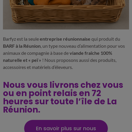
Barfyz est la seule
entreprise réunionnaise
qui produit du
BARF à la Réunion
, un type nouveau d’alimentation pour vos
animaux de compagnie à base de
viande fraîche 100%
naturelle et « peï »
! Nous proposons aussi des produits,
accessoires et matériels d’éleveurs.
Nous vous livrons chez vous
ou en point relais en 72
heures sur toute l’île de La
Réunion.
En savoir plus sur nous