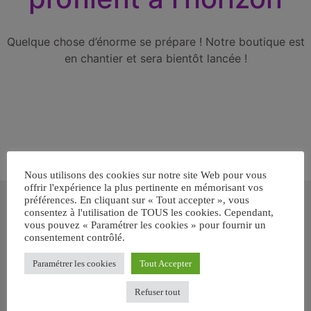
Quelque chose d’énorme se prépare ! Notre boutique est
en chantier et sera bientôt lancée !
Nous utilisons des cookies sur notre site Web pour vous
offrir l'expérience la plus pertinente en mémorisant vos
Inscrivez-vous gratuitement pour
préférences. En cliquant sur « Tout accepter », vous
recevoir votre guide BARF gratuit !
consentez à l'utilisation de TOUS les cookies. Cependant,
vous pouvez « Paramétrer les cookies » pour fournir un
consentement contrôlé.
Vous voulez savoir comment bien nourrir votre chien ou chat
avec le BARF ? Inscrivez-vous pour recevoir
notre GUIDE
Paramétrer les cookies
Tout Accepter
GRATUIT SUR LE BARF EN PDF immédiatement
.
Refuser tout