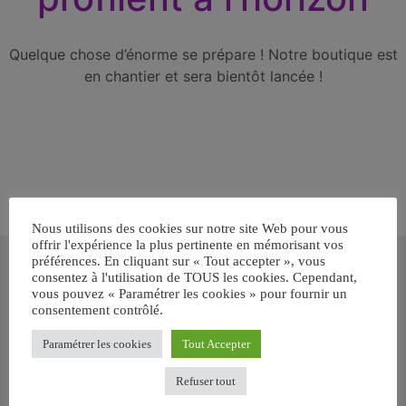
Quelque chose d’énorme se prépare ! Notre boutique est
en chantier et sera bientôt lancée !
Nous utilisons des cookies sur notre site Web pour vous
offrir l'expérience la plus pertinente en mémorisant vos
Inscrivez-vous gratuitement pour
préférences. En cliquant sur « Tout accepter », vous
recevoir votre guide BARF gratuit !
consentez à l'utilisation de TOUS les cookies. Cependant,
vous pouvez « Paramétrer les cookies » pour fournir un
consentement contrôlé.
Vous voulez savoir comment bien nourrir votre chien ou chat
avec le BARF ? Inscrivez-vous pour recevoir
notre GUIDE
Paramétrer les cookies
Tout Accepter
GRATUIT SUR LE BARF EN PDF immédiatement
.
Refuser tout