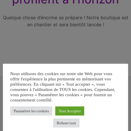
Quelque chose d’énorme se prépare ! Notre boutique est
en chantier et sera bientôt lancée !
Nous utilisons des cookies sur notre site Web pour vous
offrir l'expérience la plus pertinente en mémorisant vos
Inscrivez-vous gratuitement pour
préférences. En cliquant sur « Tout accepter », vous
recevoir votre guide BARF gratuit !
consentez à l'utilisation de TOUS les cookies. Cependant,
vous pouvez « Paramétrer les cookies » pour fournir un
consentement contrôlé.
Vous voulez savoir comment bien nourrir votre chien ou chat
avec le BARF ? Inscrivez-vous pour recevoir
notre GUIDE
Paramétrer les cookies
Tout Accepter
GRATUIT SUR LE BARF EN PDF immédiatement
.
Refuser tout