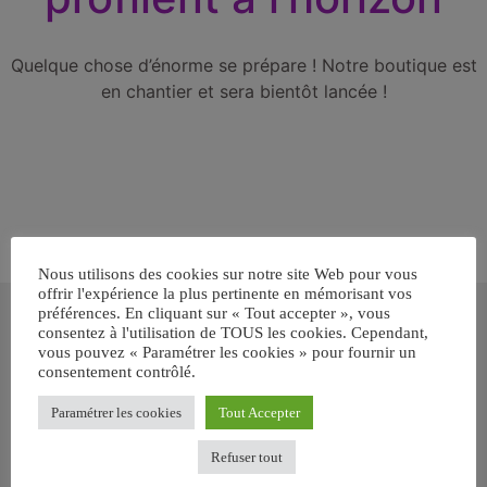
Quelque chose d’énorme se prépare ! Notre boutique est
en chantier et sera bientôt lancée !
Nous utilisons des cookies sur notre site Web pour vous
offrir l'expérience la plus pertinente en mémorisant vos
Inscrivez-vous gratuitement pour
préférences. En cliquant sur « Tout accepter », vous
recevoir votre guide BARF gratuit !
consentez à l'utilisation de TOUS les cookies. Cependant,
vous pouvez « Paramétrer les cookies » pour fournir un
consentement contrôlé.
Vous voulez savoir comment bien nourrir votre chien ou chat
avec le BARF ? Inscrivez-vous pour recevoir
notre GUIDE
Paramétrer les cookies
Tout Accepter
GRATUIT SUR LE BARF EN PDF immédiatement
.
Refuser tout