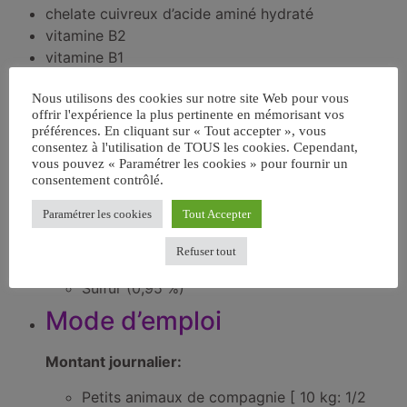
chelate cuivreux d’acide aminé hydraté
vitamine B2
vitamine B1
vitamine B6
Nous utilisons des cookies sur notre site Web pour vous
cyanocobalamine
offrir l'expérience la plus pertinente en mémorisant vos
Constituants analytiques:
préférences. En cliquant sur « Tout accepter », vous
consentez à l'utilisation de TOUS les cookies. Cependant,
Protéine brute (13,6%)
vous pouvez « Paramétrer les cookies » pour fournir un
Fibre brute (3,3 %)
consentement contrôlé.
Cendres brutes (55%)
Paramétrer les cookies
Tout Accepter
Huiles et graisses brutes (0,6 %)
Teneur en eau (10,12 %)
Refuser tout
Magnésium (16 000 mg/kg)
Sulfur (0,95 %)
Mode d’emploi
Montant journalier:
Petits animaux de compagnie [ 10 kg: 1/2