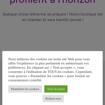
Quelque chose d’énorme se prépare ! Notre boutique est
en chantier et sera bientôt lancée !
Nous utilisons des cookies sur notre site Web pour vous
offrir l'expérience la plus pertinente en mémorisant vos
Inscrivez-vous gratuitement pour
préférences. En cliquant sur « Tout accepter », vous
recevoir votre guide BARF gratuit !
consentez à l'utilisation de TOUS les cookies. Cependant,
vous pouvez « Paramétrer les cookies » pour fournir un
consentement contrôlé.
Vous voulez savoir comment bien nourrir votre chien ou chat
avec le BARF ? Inscrivez-vous pour recevoir
notre GUIDE
Paramétrer les cookies
Tout Accepter
GRATUIT SUR LE BARF EN PDF immédiatement
.
Refuser tout