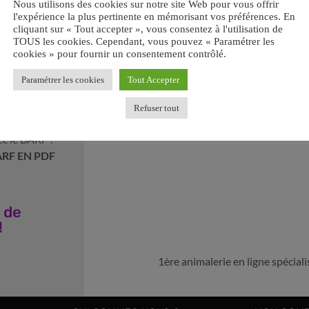
Nous utilisons des cookies sur notre site Web pour vous offrir
l'expérience la plus pertinente en mémorisant vos préférences. En
cliquant sur « Tout accepter », vous consentez à l'utilisation de
TOUS les cookies. Cependant, vous pouvez « Paramétrer les
cookies » pour fournir un consentement contrôlé.
Paramétrer les cookies
Tout Accepter
ir votre
Refuser tout
Retrouvez-nous sur les réseaux sociaux :
ec le BARF ?
ARF EN PDF
 de
!
1ère animalerie en ligne spécia