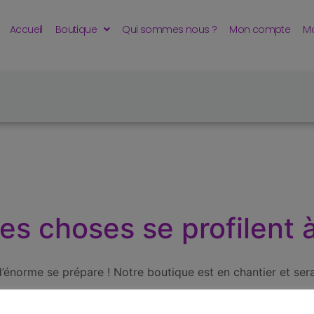
Accueil
Boutique
Qui sommes nous ?
Mon compte
Mo
s choses se profilent à
énorme se prépare ! Notre boutique est en chantier et sera