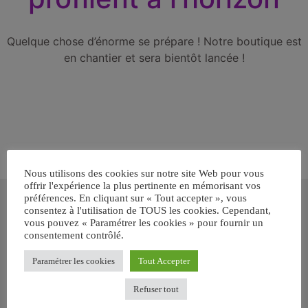
Quelque chose d’énorme se prépare ! Notre boutique est
en chantier et sera bientôt lancée !
Nous utilisons des cookies sur notre site Web pour vous
offrir l'expérience la plus pertinente en mémorisant vos
Inscrivez-vous gratuitement pour
préférences. En cliquant sur « Tout accepter », vous
recevoir votre guide BARF gratuit !
consentez à l'utilisation de TOUS les cookies. Cependant,
vous pouvez « Paramétrer les cookies » pour fournir un
consentement contrôlé.
Vous voulez savoir comment bien nourrir votre chien ou chat
avec le BARF ? Inscrivez-vous pour recevoir
notre GUIDE
Paramétrer les cookies
Tout Accepter
GRATUIT SUR LE BARF EN PDF immédiatement
.
Refuser tout