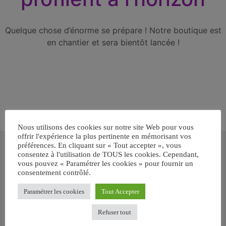
Quelque chose d’énorme se prépare ! Notre boutique est
en chantier et sera bientôt lancée !
Nous utilisons des cookies sur notre site Web pour vous
offrir l'expérience la plus pertinente en mémorisant vos
Inscrivez-vous gratuitement pour
préférences. En cliquant sur « Tout accepter », vous
recevoir votre guide BARF gratuit !
consentez à l'utilisation de TOUS les cookies. Cependant,
vous pouvez « Paramétrer les cookies » pour fournir un
consentement contrôlé.
Vous voulez savoir comment bien nourrir votre chien ou chat
avec le BARF ? Inscrivez-vous pour recevoir
notre GUIDE
Paramétrer les cookies
Tout Accepter
GRATUIT SUR LE BARF EN PDF immédiatement
.
Refuser tout