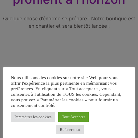
Quelque chose d’énorme se prépare ! Notre boutique est
en chantier et sera bientôt lancée !
Nous utilisons des cookies sur notre site Web pour vous
offrir l'expérience la plus pertinente en mémorisant vos
Inscrivez-vous gratuitement pour
préférences. En cliquant sur « Tout accepter », vous
recevoir votre guide BARF gratuit !
consentez à l'utilisation de TOUS les cookies. Cependant,
vous pouvez « Paramétrer les cookies » pour fournir un
consentement contrôlé.
Vous voulez savoir comment bien nourrir votre chien ou chat
avec le BARF ? Inscrivez-vous pour recevoir
notre GUIDE
Paramétrer les cookies
Tout Accepter
GRATUIT SUR LE BARF EN PDF immédiatement
.
Refuser tout