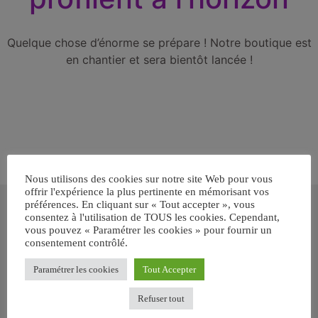
Quelque chose d’énorme se prépare ! Notre boutique est
en chantier et sera bientôt lancée !
Nous utilisons des cookies sur notre site Web pour vous
offrir l'expérience la plus pertinente en mémorisant vos
Inscrivez-vous gratuitement pour
préférences. En cliquant sur « Tout accepter », vous
recevoir votre guide BARF gratuit !
consentez à l'utilisation de TOUS les cookies. Cependant,
vous pouvez « Paramétrer les cookies » pour fournir un
consentement contrôlé.
Vous voulez savoir comment bien nourrir votre chien ou chat
avec le BARF ? Inscrivez-vous pour recevoir
notre GUIDE
Paramétrer les cookies
Tout Accepter
GRATUIT SUR LE BARF EN PDF immédiatement
.
Refuser tout