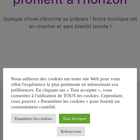
Quelque chose d’énorme se prépare ! Notre boutique est
en chantier et sera bientôt lancée !
Nous utilisons des cookies sur notre site Web pour vous
offrir l'expérience la plus pertinente en mémorisant vos
Inscrivez-vous gratuitement pour
préférences. En cliquant sur « Tout accepter », vous
recevoir votre guide BARF gratuit !
consentez à l'utilisation de TOUS les cookies. Cependant,
vous pouvez « Paramétrer les cookies » pour fournir un
consentement contrôlé.
Vous voulez savoir comment bien nourrir votre chien ou chat
avec le BARF ? Inscrivez-vous pour recevoir
notre GUIDE
Paramétrer les cookies
Tout Accepter
GRATUIT SUR LE BARF EN PDF immédiatement
.
Refuser tout