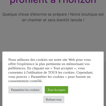
Quelque chose d’énorme se prépare ! Notre boutique est
en chantier et sera bientôt lancée !
Nous utilisons des cookies sur notre site Web pour vous
offrir l'expérience la plus pertinente en mémorisant vos
Inscrivez-vous gratuitement pour
préférences. En cliquant sur « Tout accepter », vous
recevoir votre guide BARF gratuit !
consentez à l'utilisation de TOUS les cookies. Cependant,
vous pouvez « Paramétrer les cookies » pour fournir un
consentement contrôlé.
Vous voulez savoir comment bien nourrir votre chien ou chat
avec le BARF ? Inscrivez-vous pour recevoir
notre GUIDE
Paramétrer les cookies
Tout Accepter
GRATUIT SUR LE BARF EN PDF immédiatement
.
Refuser tout