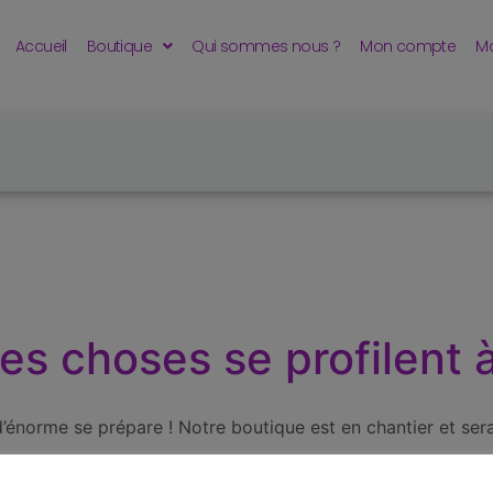
Accueil
Boutique
Qui sommes nous ?
Mon compte
Mo
s choses se profilent à
énorme se prépare ! Notre boutique est en chantier et sera