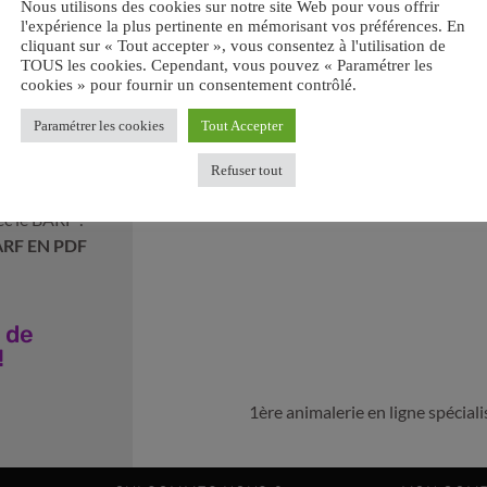
Nous utilisons des cookies sur notre site Web pour vous offrir
l'expérience la plus pertinente en mémorisant vos préférences. En
cliquant sur « Tout accepter », vous consentez à l'utilisation de
TOUS les cookies. Cependant, vous pouvez « Paramétrer les
cookies » pour fournir un consentement contrôlé.
Paramétrer les cookies
Tout Accepter
ir votre
Refuser tout
Retrouvez-nous sur les réseaux sociaux :
ec le BARF ?
ARF EN PDF
 de
!
1ère animalerie en ligne spécia