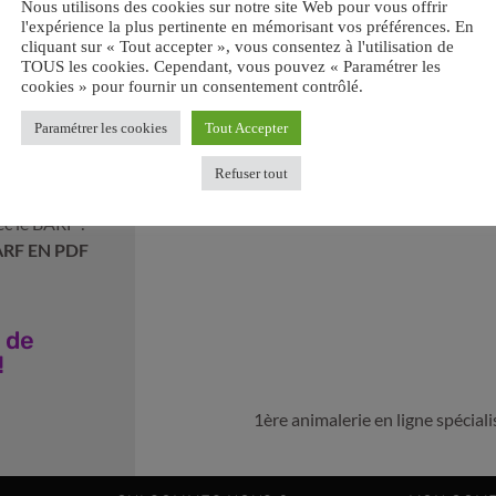
Nous utilisons des cookies sur notre site Web pour vous offrir
l'expérience la plus pertinente en mémorisant vos préférences. En
cliquant sur « Tout accepter », vous consentez à l'utilisation de
TOUS les cookies. Cependant, vous pouvez « Paramétrer les
cookies » pour fournir un consentement contrôlé.
Paramétrer les cookies
Tout Accepter
ir votre
Refuser tout
Retrouvez-nous sur les réseaux sociaux :
ec le BARF ?
ARF EN PDF
 de
!
1ère animalerie en ligne spécia