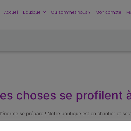
Accueil
Boutique
Qui sommes nous ?
Mon compte
Mo
s choses se profilent à
énorme se prépare ! Notre boutique est en chantier et sera