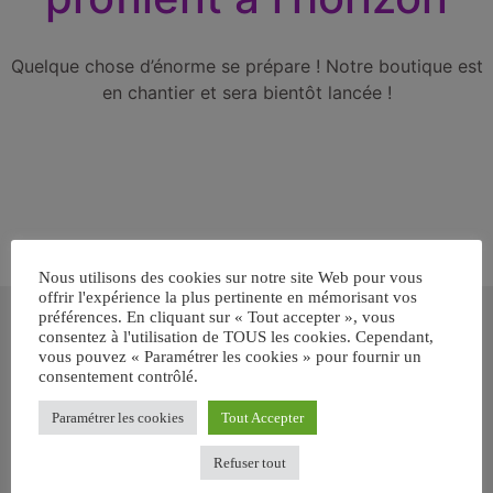
Quelque chose d’énorme se prépare ! Notre boutique est
en chantier et sera bientôt lancée !
Nous utilisons des cookies sur notre site Web pour vous
offrir l'expérience la plus pertinente en mémorisant vos
Inscrivez-vous gratuitement pour
préférences. En cliquant sur « Tout accepter », vous
recevoir votre guide BARF gratuit !
consentez à l'utilisation de TOUS les cookies. Cependant,
vous pouvez « Paramétrer les cookies » pour fournir un
consentement contrôlé.
Vous voulez savoir comment bien nourrir votre chien ou chat
avec le BARF ? Inscrivez-vous pour recevoir
notre GUIDE
Paramétrer les cookies
Tout Accepter
GRATUIT SUR LE BARF EN PDF immédiatement
.
Refuser tout