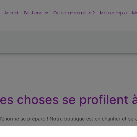
Accueil
Boutique
Qui sommes nous ?
Mon compte
Mo
s choses se profilent à
énorme se prépare ! Notre boutique est en chantier et sera