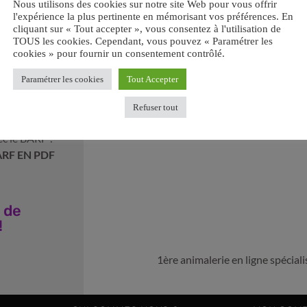
Nous utilisons des cookies sur notre site Web pour vous offrir
l'expérience la plus pertinente en mémorisant vos préférences. En
cliquant sur « Tout accepter », vous consentez à l'utilisation de
TOUS les cookies. Cependant, vous pouvez « Paramétrer les
cookies » pour fournir un consentement contrôlé.
Paramétrer les cookies
Tout Accepter
ir votre
Refuser tout
Retrouvez-nous sur les réseaux sociaux :
ec le BARF ?
ARF EN PDF
 de
!
1ère animalerie en ligne spécia