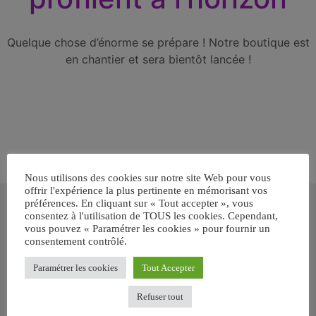
Quelque chose d’énorme se prépare ! Notre boutique est
en chantier et sera bientôt lancée !
Nous utilisons des cookies sur notre site Web pour vous
offrir l'expérience la plus pertinente en mémorisant vos
Inscrivez-vous gratuitement pour
préférences. En cliquant sur « Tout accepter », vous
recevoir votre guide BARF gratuit !
consentez à l'utilisation de TOUS les cookies. Cependant,
vous pouvez « Paramétrer les cookies » pour fournir un
consentement contrôlé.
Vous voulez savoir comment bien nourrir votre chien ou chat
avec le BARF ? Inscrivez-vous pour recevoir
notre GUIDE
Paramétrer les cookies
Tout Accepter
GRATUIT SUR LE BARF EN PDF immédiatement
.
Refuser tout