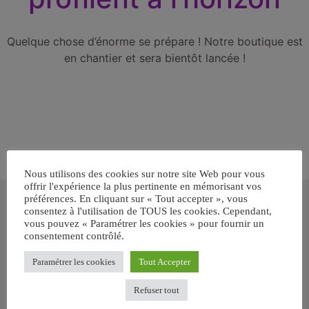
Quelque chose d’énorme se prépare ! Notre boutique est
en chantier et sera bientôt lancée !
Nous utilisons des cookies sur notre site Web pour vous
offrir l'expérience la plus pertinente en mémorisant vos
Inscrivez-vous gratuitement pour
préférences. En cliquant sur « Tout accepter », vous
recevoir votre guide BARF gratuit !
consentez à l'utilisation de TOUS les cookies. Cependant,
vous pouvez « Paramétrer les cookies » pour fournir un
consentement contrôlé.
Vous voulez savoir comment bien nourrir votre chien ou chat
avec le BARF ? Inscrivez-vous pour recevoir
notre GUIDE
Paramétrer les cookies
Tout Accepter
GRATUIT SUR LE BARF EN PDF immédiatement
.
Refuser tout