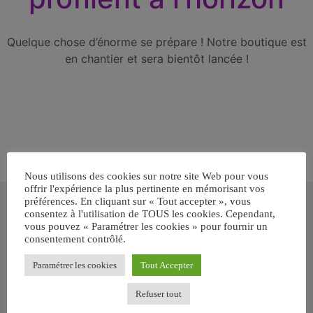
Quelque chose d’énorme se prépare ! Notre boutique est
en chantier et sera bientôt lancée !
Nous utilisons des cookies sur notre site Web pour vous
offrir l'expérience la plus pertinente en mémorisant vos
Inscrivez-vous gratuitement pour
préférences. En cliquant sur « Tout accepter », vous
recevoir votre guide BARF gratuit !
consentez à l'utilisation de TOUS les cookies. Cependant,
vous pouvez « Paramétrer les cookies » pour fournir un
consentement contrôlé.
Vous voulez savoir comment bien nourrir votre chien ou chat
avec le BARF ? Inscrivez-vous pour recevoir
notre GUIDE
Paramétrer les cookies
Tout Accepter
GRATUIT SUR LE BARF EN PDF immédiatement
.
Refuser tout