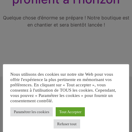
Quelque chose d’énorme se prépare ! Notre boutique est
en chantier et sera bientôt lancée !
Nous utilisons des cookies sur notre site Web pour vous
offrir l'expérience la plus pertinente en mémorisant vos
Inscrivez-vous gratuitement pour
préférences. En cliquant sur « Tout accepter », vous
recevoir votre guide BARF gratuit !
consentez à l'utilisation de TOUS les cookies. Cependant,
vous pouvez « Paramétrer les cookies » pour fournir un
consentement contrôlé.
Vous voulez savoir comment bien nourrir votre chien ou chat
avec le BARF ? Inscrivez-vous pour recevoir
notre GUIDE
Paramétrer les cookies
Tout Accepter
GRATUIT SUR LE BARF EN PDF immédiatement
.
Refuser tout