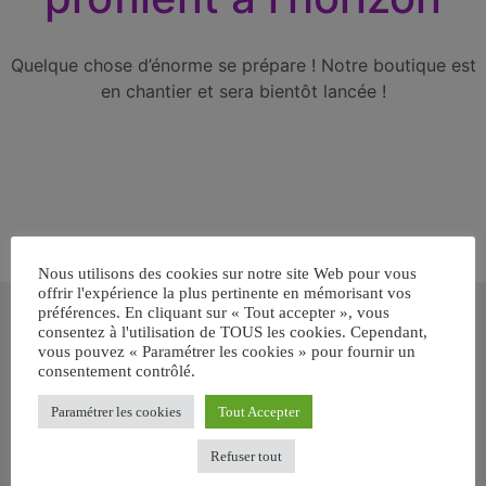
Quelque chose d’énorme se prépare ! Notre boutique est
en chantier et sera bientôt lancée !
Nous utilisons des cookies sur notre site Web pour vous
offrir l'expérience la plus pertinente en mémorisant vos
Inscrivez-vous gratuitement pour
préférences. En cliquant sur « Tout accepter », vous
recevoir votre guide BARF gratuit !
consentez à l'utilisation de TOUS les cookies. Cependant,
vous pouvez « Paramétrer les cookies » pour fournir un
consentement contrôlé.
Vous voulez savoir comment bien nourrir votre chien ou chat
avec le BARF ? Inscrivez-vous pour recevoir
notre GUIDE
Paramétrer les cookies
Tout Accepter
GRATUIT SUR LE BARF EN PDF immédiatement
.
Refuser tout