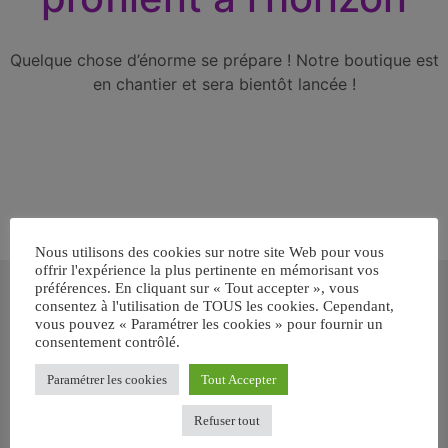
Quelque chose d’énorme se prépare ! Notre boutique est
en chantier et sera bientôt lancée !
Nous utilisons des cookies sur notre site Web pour vous
offrir l'expérience la plus pertinente en mémorisant vos
Inscrivez-vous gratuitement pour
préférences. En cliquant sur « Tout accepter », vous
recevoir votre guide BARF gratuit !
consentez à l'utilisation de TOUS les cookies. Cependant,
vous pouvez « Paramétrer les cookies » pour fournir un
consentement contrôlé.
Vous voulez savoir comment bien nourrir votre chien ou chat
avec le BARF ? Inscrivez-vous pour recevoir
notre GUIDE
Paramétrer les cookies
Tout Accepter
GRATUIT SUR LE BARF EN PDF immédiatement
.
Refuser tout