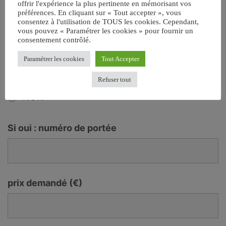
offrir l'expérience la plus pertinente en mémorisant vos
Nombre encore disponible
*
préférences. En cliquant sur « Tout accepter », vous
consentez à l'utilisation de TOUS les cookies. Cependant,
vous pouvez « Paramétrer les cookies » pour fournir un
consentement contrôlé.
Paramétrer les cookies
Tout Accepter
LOF/LOOF
*
Refuser tout
OUI
NON
Si oui : numéro de portée
prix demandé (€)