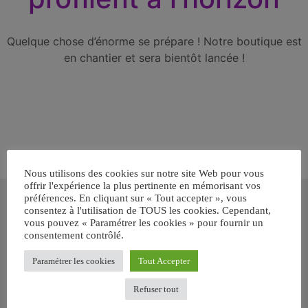
Quelque chose d’énorme se prépare ! Notre boutique est
en chantier et sera bientôt lancée !
Nous utilisons des cookies sur notre site Web pour vous
offrir l'expérience la plus pertinente en mémorisant vos
Inscrivez-vous gratuitement pour
préférences. En cliquant sur « Tout accepter », vous
recevoir votre guide BARF gratuit !
consentez à l'utilisation de TOUS les cookies. Cependant,
vous pouvez « Paramétrer les cookies » pour fournir un
consentement contrôlé.
Vous voulez savoir comment bien nourrir votre chien ou chat
avec le BARF ? Inscrivez-vous pour recevoir
notre GUIDE
Paramétrer les cookies
Tout Accepter
GRATUIT SUR LE BARF EN PDF immédiatement
.
Refuser tout