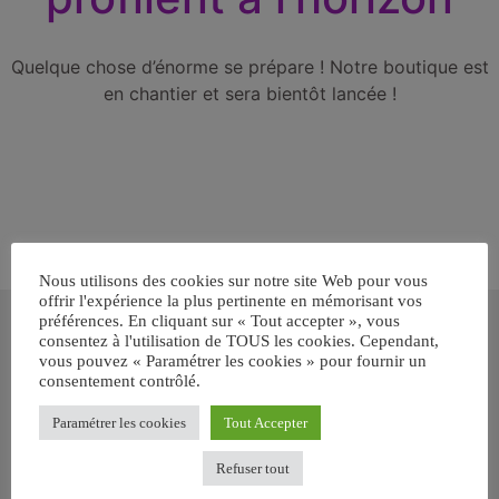
Quelque chose d’énorme se prépare ! Notre boutique est
en chantier et sera bientôt lancée !
Nous utilisons des cookies sur notre site Web pour vous
offrir l'expérience la plus pertinente en mémorisant vos
Inscrivez-vous gratuitement pour
préférences. En cliquant sur « Tout accepter », vous
recevoir votre guide BARF gratuit !
consentez à l'utilisation de TOUS les cookies. Cependant,
vous pouvez « Paramétrer les cookies » pour fournir un
consentement contrôlé.
Vous voulez savoir comment bien nourrir votre chien ou chat
avec le BARF ? Inscrivez-vous pour recevoir
notre GUIDE
Paramétrer les cookies
Tout Accepter
GRATUIT SUR LE BARF EN PDF immédiatement
.
Refuser tout