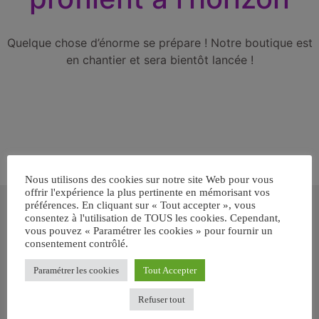
Quelque chose d’énorme se prépare ! Notre boutique est
en chantier et sera bientôt lancée !
Nous utilisons des cookies sur notre site Web pour vous
offrir l'expérience la plus pertinente en mémorisant vos
Inscrivez-vous gratuitement pour
préférences. En cliquant sur « Tout accepter », vous
recevoir votre guide BARF gratuit !
consentez à l'utilisation de TOUS les cookies. Cependant,
vous pouvez « Paramétrer les cookies » pour fournir un
consentement contrôlé.
Vous voulez savoir comment bien nourrir votre chien ou chat
avec le BARF ? Inscrivez-vous pour recevoir
notre GUIDE
Paramétrer les cookies
Tout Accepter
GRATUIT SUR LE BARF EN PDF immédiatement
.
Refuser tout