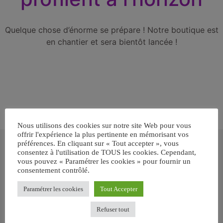
Quelque chose d’énorme se prépare ! Notre boutique est
en chantier et sera bientôt lancée !
Nous utilisons des cookies sur notre site Web pour vous
offrir l'expérience la plus pertinente en mémorisant vos
Inscrivez-vous gratuitement pour
préférences. En cliquant sur « Tout accepter », vous
recevoir votre guide BARF gratuit !
consentez à l'utilisation de TOUS les cookies. Cependant,
vous pouvez « Paramétrer les cookies » pour fournir un
consentement contrôlé.
Vous voulez savoir comment bien nourrir votre chien ou chat
avec le BARF ? Inscrivez-vous pour recevoir
notre GUIDE
Paramétrer les cookies
Tout Accepter
GRATUIT SUR LE BARF EN PDF immédiatement
.
Refuser tout