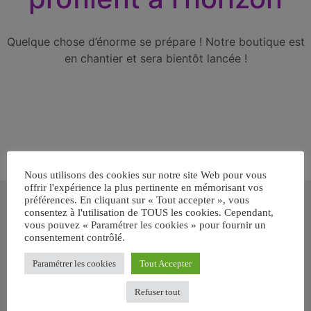
Quelque chose d’énorme se prépare ! Notre boutique est
en chantier et sera bientôt lancée !
Nous utilisons des cookies sur notre site Web pour vous
offrir l'expérience la plus pertinente en mémorisant vos
Inscrivez-vous gratuitement pour
préférences. En cliquant sur « Tout accepter », vous
recevoir votre guide BARF gratuit !
consentez à l'utilisation de TOUS les cookies. Cependant,
vous pouvez « Paramétrer les cookies » pour fournir un
consentement contrôlé.
Vous voulez savoir comment bien nourrir votre chien ou chat
avec le BARF ? Inscrivez-vous pour recevoir
notre GUIDE
Paramétrer les cookies
Tout Accepter
GRATUIT SUR LE BARF EN PDF immédiatement
.
Refuser tout