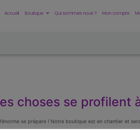
Accueil
Boutique
Qui sommes nous ?
Mon compte
Mo
s choses se profilent à
énorme se prépare ! Notre boutique est en chantier et sera